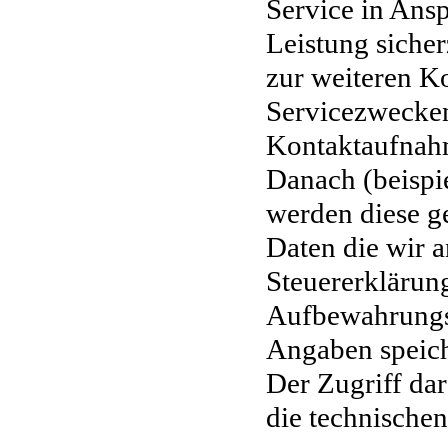
Service in Ans
Leistung sicher
zur weiteren 
Servicezwecken
Kontaktaufnah
Danach (beispi
werden diese g
Daten
die wir 
Steuererklärun
Aufbewahrungsf
Angaben speich
Der Zugriff dar
die technische